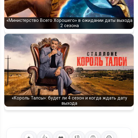
«Министерство Всего Хорошего» в ожидании даты выхода
2 сезона
«Король Талсы»: будет ли 4 сезон и когда ждать дату
выхода
🔥
👍
❤️
👎
😡
😱