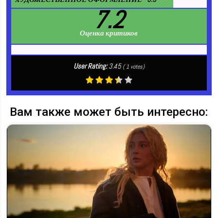
7.2
Оценка критиков
User Rating:
3.45
(
1
votes)
Вам также может быть интересно: