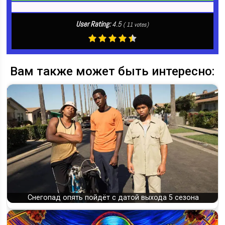
User Rating:
4.5
(
11
votes)
Вам также может быть интересно:
Снегопад опять пойдёт с датой выхода 5 сезона