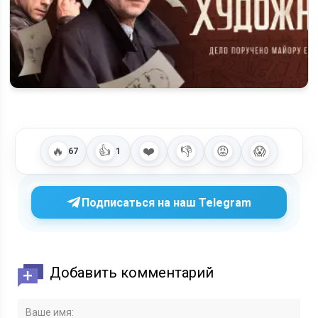
Когда выйдет 3 сезон «Художника» на «Россия-1» и будет
ли он вообще
🔥
👍
❤️
👎
😡
😱
67
1
Подписаться на наш Telegram
Добавить комментарий