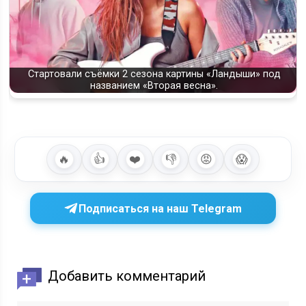
Стартовали съёмки 2 сезона картины «Ландыши» под
названием «Вторая весна».
🔥
👍
❤️
👎
😡
😱
Подписаться на наш Telegram
Добавить комментарий