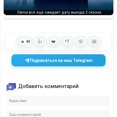
Лапси всё ещё ожидает дату выхода 3 сезона
🔥
👍
❤️
👎
😡
😱
80
Подписаться на наш Telegram
Добавить комментарий